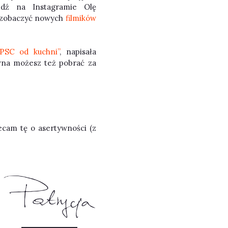
edź na Instagramie Olę
j zobaczyć nowych
filmików
“PSC od kuchni”
, napisała
wna możesz też pobrać za
ecam tę o asertywności (z