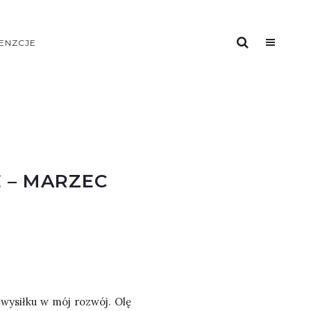
ENZCJE
E – MARZEC
 wysiłku w mój rozwój. Olę