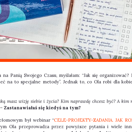
m na Panią Swojego Czasu, myślałam: “Jak się organizować? P
ć na to specjalne metody”. Jednak to, co Ola robi dla kobie
aką masz wizję siebie i życia? Kim naprawdę chcesz być? A kim n
–
Zastanawiałaś się kiedyś na tym?
ełomowym był webinar
“
CELE-PROJEKTY-ZADANIA. JAK R
ym Ola przeprowadza przez powyższe pytania i wiele inn