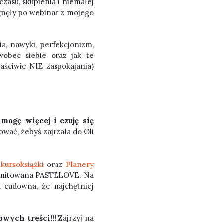
zasu, skupienia i niemałej
ięgnęły po webinar z mojego
a, nawyki, perfekcjonizm,
wobec siebie oraz jak te
łaściwie NIE zaspokajania)
m
mogę więcej i czuję się
ować, żebyś zajrzała do Oli
,
kursoksiążki
oraz
Planery
 limitowana PASTELOVE. Na
k cudowna, że najchętniej
wych treści!!!
Zajrzyj na