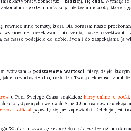
łnisz karty pracy, zobaczysz –
zadzieją się cuda
. Wymaga to c
 Przekonałam się o tym nie tylko ja, ale też inne osoby, które s
 również inne tematy, która Ola porusza: nasze przekonani
y wychowane, oczekiwania otoczenia, nasze oczekiwania 
 na nasze podejście do siebie, życia i do zaspokajania (a w
iem wdrażam
3 podstawowe wartości
, filary, dzięki który
zę jakie to wartości – chcę rozbudzić Twoją ciekawość i zmobiliz
arów
, u Pani Swojego Czasu znajdziesz
kursy online
,
e-booki
ach kolorystycznych i wzorach. A już 30 marca nowa kolekcja
czasu_official
pojawiły się już zapowiedzi. Kolekcja jest ta
nguPSC (tak nazywa się zespół Oli) dostajesz też ogrom
darmo