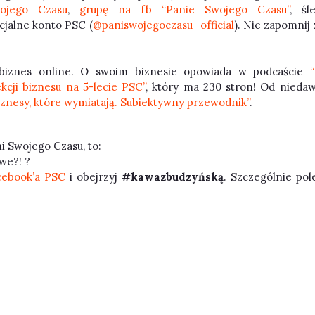
ojego Czasu
,
grupę na fb “Panie Swojego Czasu”
, śl
ficjalne konto PSC (
@paniswojegoczasu_official
). Nie zapomni
ć biznes online. O swoim biznesie opowiada w podcaście
ekcji biznesu na 5-lecie PSC”
, który ma 230 stron! Od nieda
iznesy, które wymiatają. Subiektywny przewodnik”
.
ni Swojego Czasu, to:
we?! ?
cebook’a PSC
i obejrzyj
#kawazbudzyńską
. Szczególnie pol