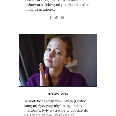
zastanowić się nad smacznymi i
pełnowartościowymi posiłkami, które
umilą czas zabaw...
NOWY ROK
W nadchodzącym roku Wam (i sobie
samym) życzymy, abyście spełniały
marzenia, były wytrwałe w drodze do
osiągania celów i każdy dzień